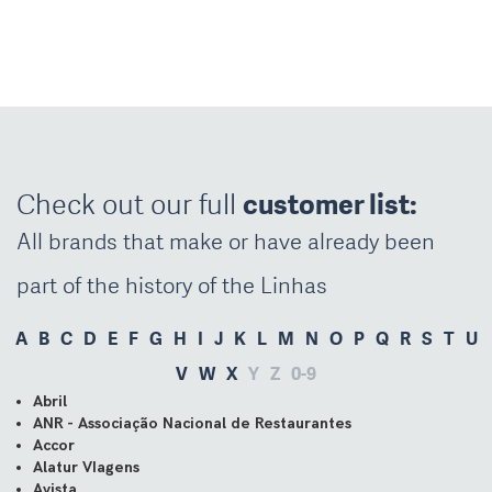
Check out our full
customer list
:
All brands that make or have already been
part of the history of the Linhas
A
B
C
D
E
F
G
H
I
J
K
L
M
N
O
P
Q
R
S
T
U
V
W
X
Y
Z
0-9
Abril
ANR - Associação Nacional de Restaurantes
Accor
Alatur VIagens
Avista