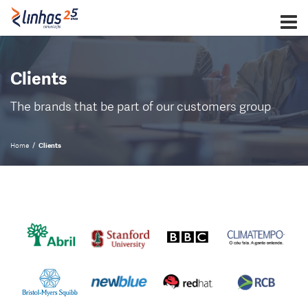
About us
Clients
Services
The brands that be part of our customers group
Clients
Home
Clients
Contact us
EN